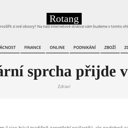
Rotang
 rozšířit si své obzory? Na naší internetové stránce vám budeme v tomto oh
ÁCNOST
FINANCE
ONLINE
PODNIKÁNÍ
ZBOŽÍ
Z
Primary
Navigation
Menu
ární sprcha přijde 
Zdraví
ice bývá tradičně zapotřebí nejčastěji, ale podobné zaří