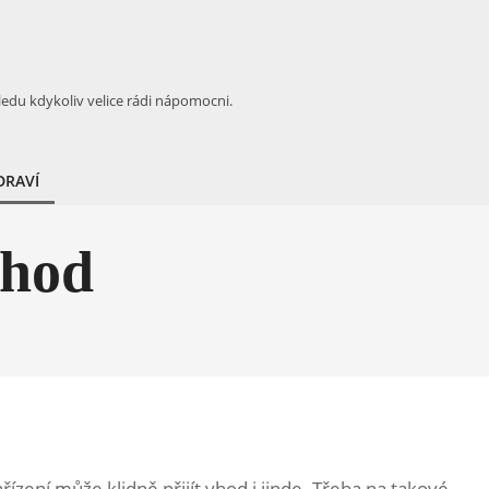
ledu kdykoliv velice rádi nápomocni.
DRAVÍ
vhod
zení může klidně přijít vhod i jinde. Třeba na takové