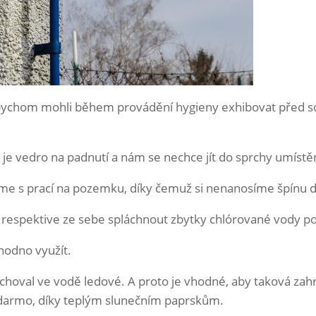
ychom mohli během provádění hygieny exhibovat před souse
dy je vedro na padnutí a nám se nechce jít do sprchy umíst
číme s prací na pozemku, díky čemuž si nenanosíme špínu
u, respektive ze sebe spláchnout zbytky chlórované vody p
záhodno využít.
choval ve vodě ledové. A proto je vhodné, aby taková zah
zadarmo, díky teplým slunečním paprskům.