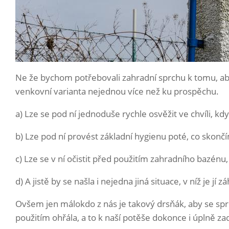
Ne že bychom potřebovali zahradní sprchu k tomu, ab
venkovní varianta nejednou více než ku prospěchu.
a) Lze se pod ní jednoduše rychle osvěžit ve chvíli, k
b) Lze pod ní provést základní hygienu poté, co skon
c) Lze se v ní očistit před použitím zahradního bazén
d) A jistě by se našla i nejedna jiná situace, v níž je jí 
Ovšem jen málokdo z nás je takový drsňák, aby se spr
použitím ohřála, a to k naší potěše dokonce i úplně 