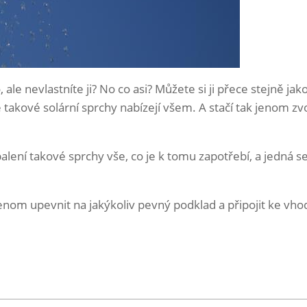
 ale nevlastníte ji? No co asi? Můžete si ji přece stejně jak
se takové solární sprchy nabízejí všem. A stačí tak jenom
balení takové sprchy vše, co je k tomu zapotřebí, a jedná s
enom upevnit na jakýkoliv pevný podklad a připojit ke vho