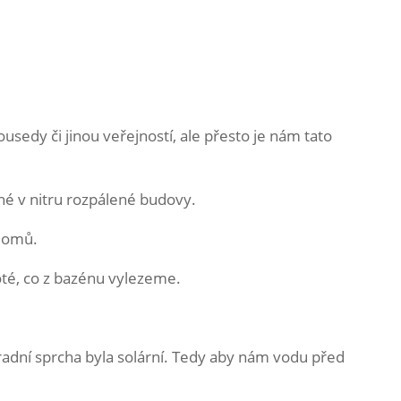
dy či jinou veřejností, ale přesto je nám tato
ěné v nitru rozpálené budovy.
 domů.
oté, co z bazénu vylezeme.
radní sprcha byla solární. Tedy aby nám vodu před