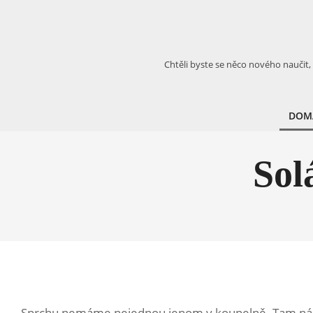
Skip
to
content
Chtěli byste se něco nového naučit,
DOM
Sol
Sprchu nemáme nejednou jenom v koupelně. Tam nám jí s