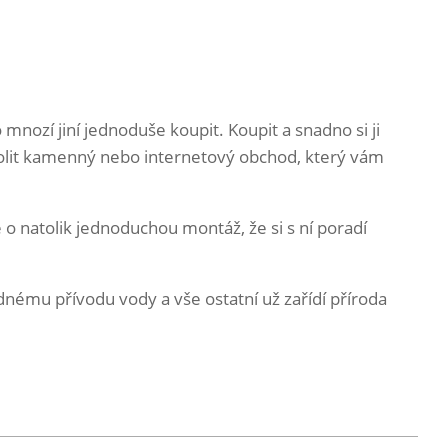
o mnozí jiní jednoduše koupit. Koupit a snadno si ji
 zvolit kamenný nebo internetový obchod, který vám
e o natolik jednoduchou montáž, že si s ní poradí
dnému přívodu vody a vše ostatní už zařídí příroda