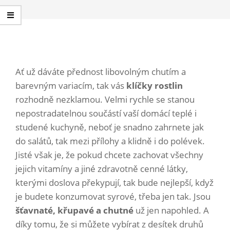
Ať už dáváte přednost libovolným chutím a
barevným variacím, tak vás
klíčky rostlin
rozhodně nezklamou. Velmi rychle se stanou
nepostradatelnou součástí vaší domácí teplé i
studené kuchyně, neboť je snadno zahrnete jak
do salátů, tak mezi přílohy a klidně i do polévek.
Jisté však je, že pokud chcete zachovat všechny
jejich vitamíny a jiné zdravotně cenné látky,
kterými doslova překypují, tak bude nejlepší, když
je budete konzumovat syrové, třeba jen tak. Jsou
šťavnaté, křupavé a chutné
už jen napohled. A
díky tomu, že si můžete vybírat z desítek druhů