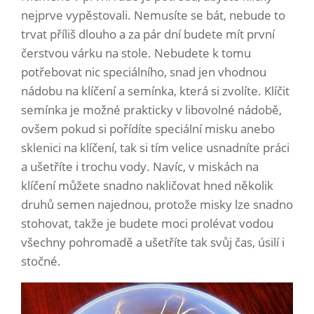
nejprve vypěstovali. Nemusíte se bát, nebude to
trvat příliš dlouho a za pár dní budete mít první
čerstvou várku na stole. Nebudete k tomu
potřebovat nic speciálního, snad jen vhodnou
nádobu na klíčení a semínka, která si zvolíte. Klíčit
semínka je možné prakticky v libovolné nádobě,
ovšem pokud si pořídíte speciální misku anebo
sklenici na klíčení, tak si tím velice usnadníte práci
a ušetříte i trochu vody. Navíc, v miskách na
klíčení můžete snadno nakličovat hned několik
druhů semen najednou, protože misky lze snadno
stohovat, takže je budete moci prolévat vodou
všechny pohromadě a ušetříte tak svůj čas, úsilí i
stočné.