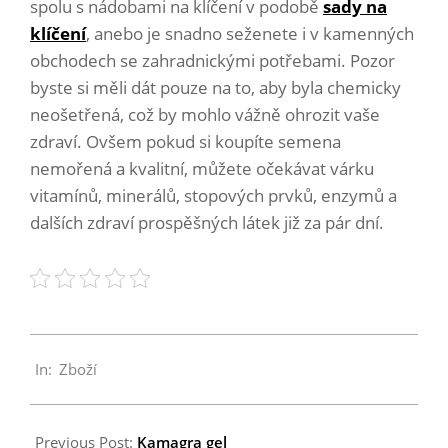
spolu s nádobami na klíčení v podobě
sady na
klíčení
, anebo je snadno seženete i v kamenných
obchodech se zahradnickými potřebami. Pozor
byste si měli dát pouze na to, aby byla chemicky
neošetřená, což by mohlo vážně ohrozit vaše
zdraví. Ovšem pokud si koupíte semena
nemořená a kvalitní, můžete očekávat várku
vitamínů, minerálů, stopových prvků, enzymů a
dalších zdraví prospěšných látek již za pár dní.
2019-
In:
Zboží
09-
14
Previous Post:
Kamagra gel