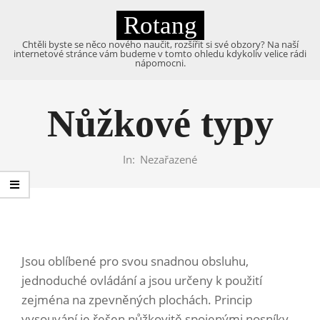
Skip
Rotang
to
content
Chtěli byste se něco nového naučit, rozšířit si své obzory? Na naší
internetové stránce vám budeme v tomto ohledu kdykoliv velice rádi
nápomocni.
Primary
Navigation
Nůžkové typy
Menu
In:
Nezařazené
Jsou oblíbené pro svou snadnou obsluhu,
jednoduché ovládání a jsou určeny k použití
zejména na zpevněných plochách. Princip
vysouvání je řešen nůžkovitě spojenými nosníky,