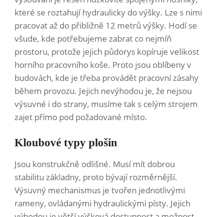
které se roztahují hydraulicky do výšky. Lze s nimi
pracovat až do přibližně 12 metrů výšky. Hodí se
všude, kde potřebujeme zabrat co nejmíň
prostoru, protože jejich půdorys kopíruje velikost
horního pracovního koše. Proto jsou oblíbeny v
budovách, kde je třeba provádět pracovní zásahy
během provozu. Jejich nevýhodou je, že nejsou
výsuvné i do strany, musíme tak s celým strojem
zajet přímo pod požadované místo.
Kloubové typy plošin
Jsou konstrukčně odlišné. Musí mít dobrou
stabilitu základny, proto bývají rozměrnější.
Výsuvný mechanismus je tvořen jednotlivými
rameny, ovládanými hydraulickými písty. Jejich
výhodou je větší výšková dostupnost a možnost