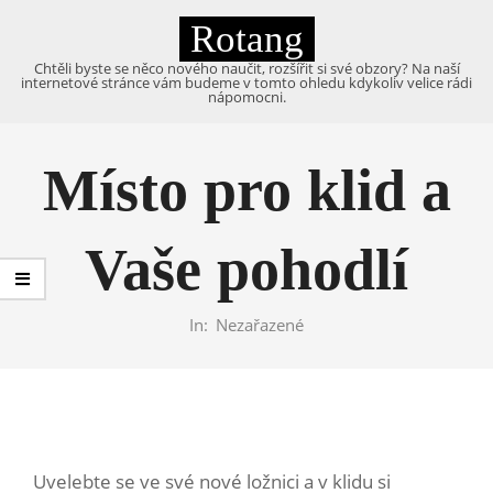
Skip
Rotang
to
content
Chtěli byste se něco nového naučit, rozšířit si své obzory? Na naší
internetové stránce vám budeme v tomto ohledu kdykoliv velice rádi
nápomocni.
Primary
Navigation
Místo pro klid a
Menu
Vaše pohodlí
In:
Nezařazené
Uvelebte se ve své nové
ložnici
a v klidu si