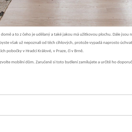
domě a to z čeho je udělaný a také jakou má užitkovou plochu. Dále jsou n
yste však už nepoznali od těch cihlových, protože vypadá naprosto úchvatně
ch pobočky v Hradci Králové, v Praze, či v Brně.
k zvolte mobilní dům. Zaručeně si toto bydlení zamilujete a určitě ho doporuč