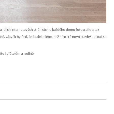
a jejich internetových stránkách u každého domu fotografie a tak
. Člověk by řekl, že i daleko lépe, než některé novo stavby. Pokud se
íte i přátelům a rodině.