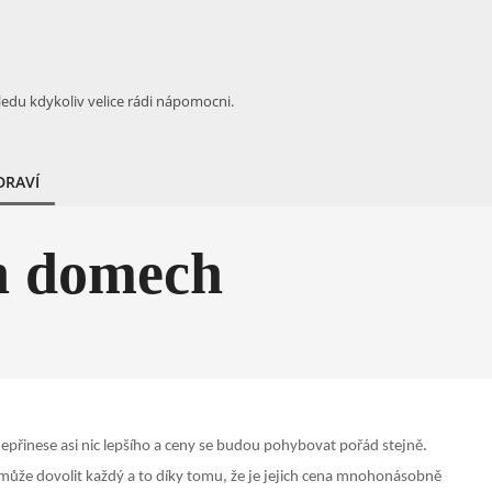
ledu kdykoliv velice rádi nápomocni.
DRAVÍ
ch domech
přinese asi nic lepšího a ceny se budou pohybovat pořád stejně.
ž může dovolit každý a to díky tomu, že je jejich cena mnohonásobně