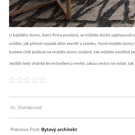
U každého domu, který firma prodává, se můžete dočíst zajímavosti o 
uvidíte, jak přesně vypadá dům zevnitř a zvenku. Nové mobilní domy b
budete chtít podívat na mobilní domy osobně, tak můžete navštívit jeji
Jestliže tedy sháníte levné bydlení a nevíte, jakou cestou se vydat, ta
2022-
In:
Domácnost
01-
16
Previous Post:
Bytový architekt