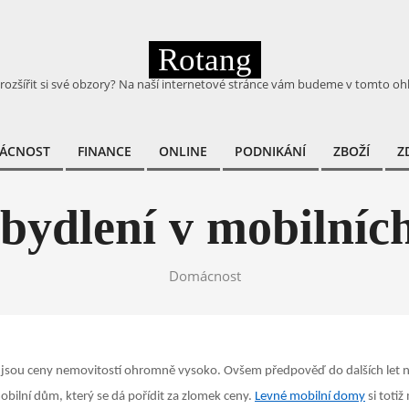
Rotang
 rozšířit si své obzory? Na naší internetové stránce vám budeme v tomto oh
ÁCNOST
FINANCE
ONLINE
PODNIKÁNÍ
ZBOŽÍ
Z
Primary
Navigation
Menu
 bydlení v mobilní
Domácnost
e jsou ceny nemovitostí ohromně vysoko. Ovšem předpověď do dalších let ne
bilní dům, který se dá pořídit za zlomek ceny.
Levné mobilní domy
si toti