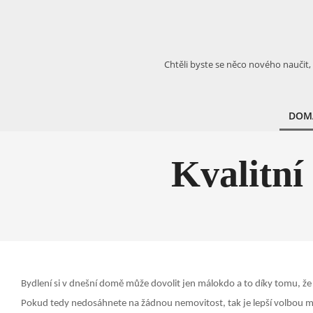
Skip
to
content
Chtěli byste se něco nového naučit,
DOM
Kvalitní
Bydlení si v dnešní domě může dovolit jen málokdo a to díky tomu, ž
Pokud tedy nedosáhnete na žádnou nemovitost, tak je lepší volbou mo