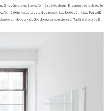
m, či novém stavu. Samozřejmě se tyto domy liší cenou a je logické, že
mozřejmě dům i usadí a upraví pozemek, kde bude dům stát. Ten totiž
okupovat, ale je u každého domu samozřejmostí. Tudíž si stačí sbalit