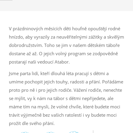
V prázdninových měsících děti houfně opouštějí rodné
hnízdo, aby vyrazily za neuvěřitelnými zážitky a skvělým
dobrodružstvím. Toho se jim v našem dětském táboře
dostane až až. O jejich volný program se zodpovědně
postarají
naši vedoucí Atabor
.
Jsme parta lidí, kteří dlouhá léta pracují s dětmi a
umíme pochopit jejich touhy, radosti a přání. Pořádáme
proto pro ně i pro jejich rodiče. Vážení rodiče, nenechte
se mýlit, vy k nám na tábor s dětmi nepřijedete, ale
máme tím na mysli, že volné chvíle, které budete moci
trávit výjimečně bez vašich ratolestí i vy budete moci
prožít dle svého přání.