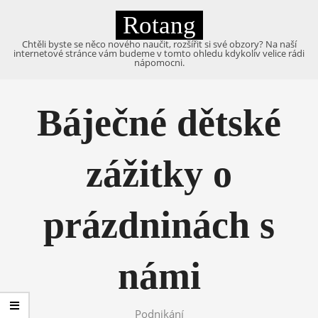
Skip
Rotang
to
content
Chtěli byste se něco nového naučit, rozšířit si své obzory? Na naší
internetové stránce vám budeme v tomto ohledu kdykoliv velice rádi
nápomocni.
Primary
Navigation
Báječné dětské
Menu
zážitky o
prázdninách s
námi
Podnikání