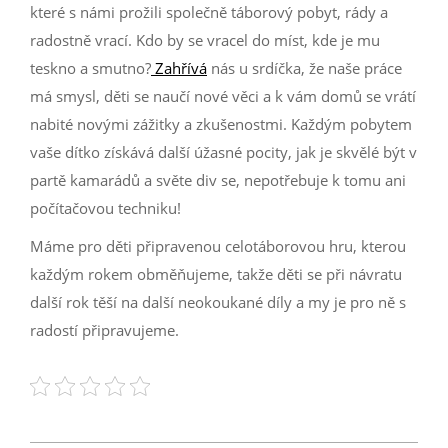
které s námi prožili společně táborový pobyt, rády a
radostně vrací. Kdo by se vracel do míst, kde je mu
teskno a smutno?
Zahřívá
nás u srdíčka, že naše práce
má smysl, děti se naučí nové věci a k vám domů se vrátí
nabité novými zážitky a zkušenostmi. Každým pobytem
vaše dítko získává další úžasné pocity, jak je skvělé být v
partě kamarádů a světe div se, nepotřebuje k tomu ani
počítačovou techniku!
Máme pro děti připravenou celotáborovou hru, kterou
každým rokem obměňujeme, takže děti se při návratu
další rok těší na další neokoukané díly a my je pro ně s
radostí připravujeme.