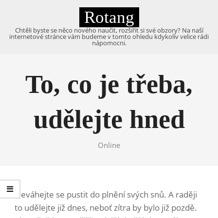
Skip
Rotang
to
content
Chtěli byste se něco nového naučit, rozšířit si své obzory? Na naší
internetové stránce vám budeme v tomto ohledu kdykoliv velice rádi
nápomocni.
Primary
Navigation
To, co je třeba,
Menu
udělejte hned
Online
Neváhejte se pustit do plnění svých snů. A raději
to udělejte již dnes, neboť zítra by bylo již pozdě.