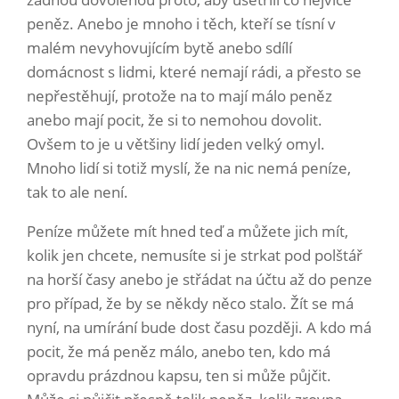
peněz. Anebo je mnoho i těch, kteří se tísní v
malém nevyhovujícím bytě anebo sdílí
domácnost s lidmi, které nemají rádi, a přesto se
nepřestěhují, protože na to mají málo peněz
anebo mají pocit, že si to nemohou dovolit.
Ovšem to je u většiny lidí jeden velký omyl.
Mnoho lidí si totiž myslí, že na nic nemá peníze,
tak to ale není.
Peníze můžete mít hned teď a můžete jich mít,
kolik jen chcete, nemusíte si je strkat pod polštář
na horší časy anebo je střádat na účtu až do penze
pro případ, že by se někdy něco stalo. Žít se má
nyní, na umírání bude dost času později. A kdo má
pocit, že má peněz málo, anebo ten, kdo má
opravdu prázdnou kapsu, ten si může půjčit.