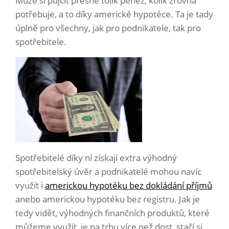
Může si půjčit přesně tolik peněz, kolik zrovna
potřebuje, a to díky americké hypotéce. Ta je tady
úplně pro všechny, jak pro podnikatele, tak pro
spotřebitele.
Spotřebitelé díky ní získají extra výhodný
spotřebitelský úvěr a podnikatelé mohou navíc
využít i
americkou hypotéku bez dokládání příjmů
anebo americkou hypotéku bez registru. Jak je
tedy vidět, výhodných finančních produktů, které
můžeme využít, je na trhu více než dost, stačí si