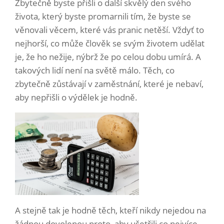
Zbytečně byste přišli o další skvělý den svého
života, který byste promarnili tím, že byste se
věnovali věcem, které vás pranic netěší. Vždyť to
nejhorší, co může člověk se svým životem udělat
je, že ho nežije, nýbrž že po celou dobu umírá. A
takových lidí není na světě málo. Těch, co
zbytečně zůstávají v zaměstnání, které je nebaví,
aby nepřišli o výdělek je hodně.
A stejně tak je hodně těch, kteří nikdy nejedou na
žádnou dovolenou proto, aby ušetřili co nejvíce