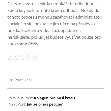
častým jevem, a nikdy nedokážete odhadnout,
kdo a kdy se k tomuto kroku odhodlá. Někdy do
tohoto procesu mohou zasahovat i administrátoři
sociálních sítí, pokud se jim něco na příspěvku
nezdá. Stažením videa každopádně nic
neriskujete, pokud jej budete využívat pouze pro
soukromé účely.
2022-
In:
Podnikání
12-
23
Previous Post:
Kolagen pro naši krásu
Next Post:
Jak se o nás pečuje?