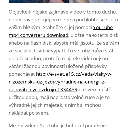
Objevíte-li nějaké zajímavé video v tomto duchu,
nenechávejte si jej pro sebe a pochlubte se s ním
vašim blízkým. Stáhněte si jej pomocí
YouTube
mp4 converteru download
, uložte na externí disk
anebo na flash disk, abyste měli jistotu, že se vám
ze sociálních sítí nevypaří. To se totiž může stát
docela snadno, protože majitelé videí nejsou
vázáni žádnou povinností uložené příspěvky
ponechávat
http://e-svet.e15.cz/veda/vlaky-v-
nizozemsku-uz-jezdi-vyhradne-na-energii-z-
obnovitelnych-zdroju-1334439
na svém místě
určitou dobu, mají naprosto volné ruce a je to
výhradně jejich majetek, s nímž si mohou
nakládat po svém.
Mizení videí z YouTube je bohužel poměrně