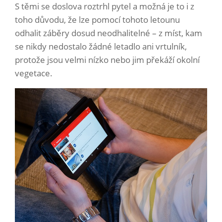
S těmi se doslova roztrhl pytel a možná je to i z
toho důvodu, že lze pomocí tohoto letounu
odhalit záběry dosud neodhalitelné – z míst, kam
se nikdy nedostalo žádné letadlo ani vrtulník,
protože jsou velmi nízko nebo jim překáží okolní
vegetace.