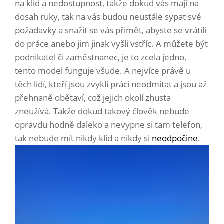
na klid a nedostupnost, takže dokud vás mají na
dosah ruky, tak na vás budou neustále sypat své
požadavky a snažit se vás přimět, abyste se vrátili
do práce anebo jim jinak vyšli vstříc. A můžete být
podnikatel či zaměstnanec, je to zcela jedno,
tento model funguje všude. A nejvíce právě u
těch lidí, kteří jsou zvyklí práci neodmítat a jsou až
přehnaně obětaví, což jejich okolí zhusta
zneužívá. Takže dokud takový člověk nebude
opravdu hodně daleko a nevypne si tam telefon,
tak nebude mít nikdy klid a nikdy si
neodpočine
.