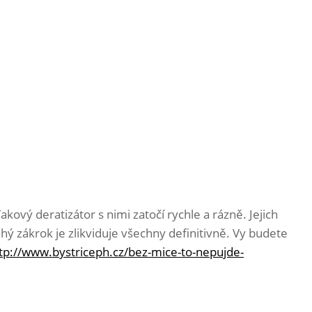
Takový deratizátor s nimi zatočí rychle a rázně. Jejich
hý zákrok je zlikviduje všechny definitivně. Vy budete
tp://www.bystriceph.cz/bez-mice-to-nepujde-