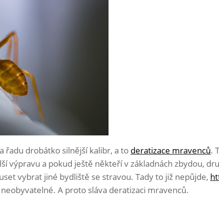
řadu drobátko silnější kalibr, a to
deratizace mravenců
. 
lší výpravu a pokud ještě někteří v základnách zbydou, dru
set vybrat jiné bydliště se stravou. Tady to již nepůjde,
ht
 neobyvatelné. A proto sláva deratizaci mravenců.