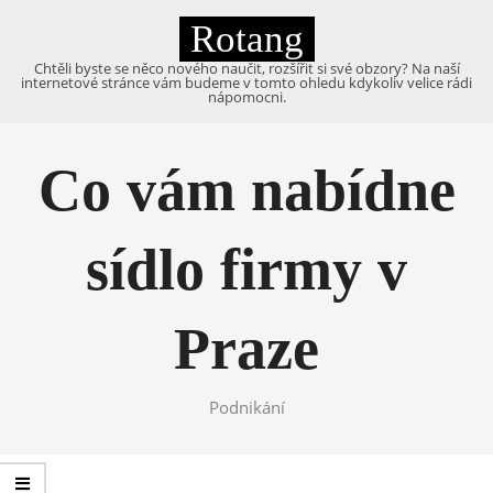
Skip
Rotang
to
content
Chtěli byste se něco nového naučit, rozšířit si své obzory? Na naší
internetové stránce vám budeme v tomto ohledu kdykoliv velice rádi
nápomocni.
Primary
Navigation
Co vám nabídne
Menu
sídlo firmy v
Praze
Podnikání