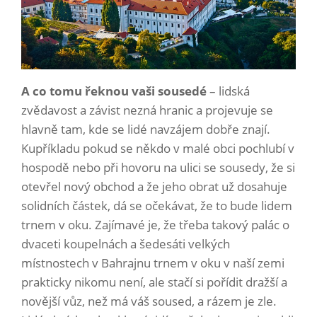
A co tomu řeknou vaši sousedé
– lidská
zvědavost a závist nezná hranic a projevuje se
hlavně tam, kde se lidé navzájem dobře znají.
Kupříkladu pokud se někdo v malé obci pochlubí v
hospodě nebo při hovoru na ulici se sousedy, že si
otevřel nový obchod a že jeho obrat už dosahuje
solidních částek, dá se očekávat, že to bude lidem
trnem v oku. Zajímavé je, že třeba takový palác o
dvaceti koupelnách a šedesáti velkých
místnostech v Bahrajnu trnem v oku v naší zemi
prakticky nikomu není, ale stačí si pořídit dražší a
novější vůz, než má váš soused, a rázem je zle.